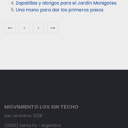
Zapatillas y abrigos para el Jardín Monigotes
Una mano para dar los primeros pasos
MOVIMIENTO LOS SIN TECHO
San Jerónimo 3328
(3000) Santa Fe - Argentina