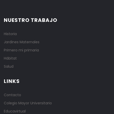
NUESTRO TRABAJO
Historia
Jardines Maternales
Primero mi primaria
Hábitat
Salud
LINKS
Contacto
Colegio Mayor Universitario
Educavirtual