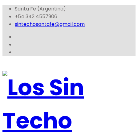
Santa Fe (Argentina)
+54 342 4557906
sintechosantafe@gmail.com