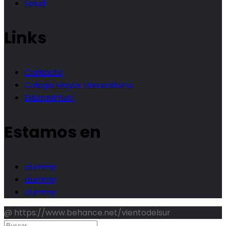
Salud
Links
Contacto
Colegio Mayor Universitario
Educavirtual
Estamos en
dummy
dummy
dummy
@ https://www.behance.net/vientodelsur