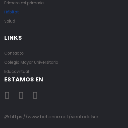
Primero mi primaria
Hábitat
Salud
LINKS
Contacto
Colegio Mayor Universitario
Educavirtual
ESTAMOS EN
@ https://www.behance.net/vientodelsur