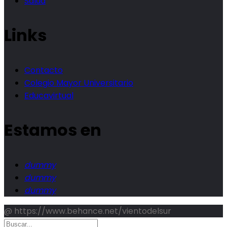
Salud
Links
Contacto
Colegio Mayor Universitario
Educavirtual
Estamos en
dummy
dummy
dummy
@ https://www.behance.net/vientodelsur